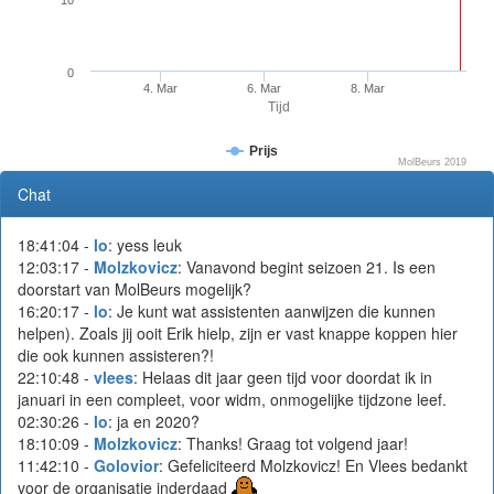
0
4. Mar
6. Mar
8. Mar
Tijd
Prijs
MolBeurs 2019
Chat
18:41:04 -
lo
: yess leuk
12:03:17 -
Molzkovicz
: Vanavond begint seizoen 21. Is een
doorstart van MolBeurs mogelijk?
16:20:17 -
lo
: Je kunt wat assistenten aanwijzen die kunnen
helpen). Zoals jij ooit Erik hielp, zijn er vast knappe koppen hier
die ook kunnen assisteren?!
22:10:48 -
vlees
: Helaas dit jaar geen tijd voor doordat ik in
januari in een compleet, voor widm, onmogelijke tijdzone leef.
02:30:26 -
lo
: ja en 2020?
18:10:09 -
Molzkovicz
: Thanks! Graag tot volgend jaar!
11:42:10 -
Golovior
: Gefeliciteerd Molzkovicz! En Vlees bedankt
voor de organisatie inderdaad