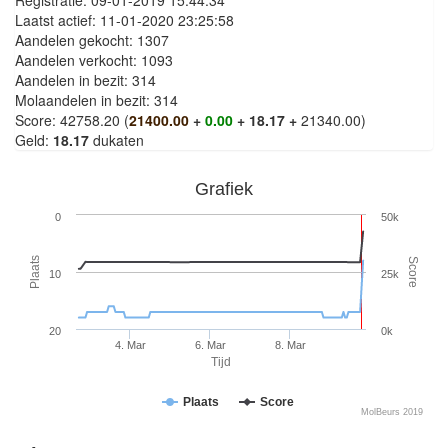
Registratie: 09-01-2019 15:44:34
Laatst actief: 11-01-2020 23:25:58
Aandelen gekocht: 1307
Aandelen verkocht: 1093
Aandelen in bezit: 314
Molaandelen in bezit: 314
Score: 42758.20 (
21400.00
+
0.00
+ 18.17 +
21340.00)
Geld:
18.17
dukaten
Grafiek
0
50k
Plaats
Score
10
25k
20
0k
4. Mar
6. Mar
8. Mar
Tijd
Plaats
Score
MolBeurs 2019