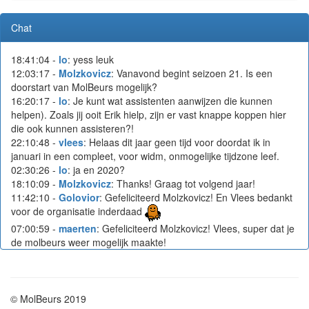
Chat
18:41:04 -
lo
: yess leuk
12:03:17 -
Molzkovicz
: Vanavond begint seizoen 21. Is een
doorstart van MolBeurs mogelijk?
16:20:17 -
lo
: Je kunt wat assistenten aanwijzen die kunnen
helpen). Zoals jij ooit Erik hielp, zijn er vast knappe koppen hier
die ook kunnen assisteren?!
22:10:48 -
vlees
: Helaas dit jaar geen tijd voor doordat ik in
januari in een compleet, voor widm, onmogelijke tijdzone leef.
02:30:26 -
lo
: ja en 2020?
18:10:09 -
Molzkovicz
: Thanks! Graag tot volgend jaar!
11:42:10 -
Golovior
: Gefeliciteerd Molzkovicz! En Vlees bedankt
voor de organisatie inderdaad
07:00:59 -
maerten
: Gefeliciteerd Molzkovicz! Vlees, super dat je
de molbeurs weer mogelijk maakte!
16:42:08 -
row
: Gefeliciteerd Molzkovicz! En Vlees bedankt!!
10:51:53 -
dv92
: En bedankt voor het regelen!
10:51:41 -
dv92
: Gefeliciteerd!
10:35:54 -
Molzkovicz
: Merci! Vlees, heel erg bedankt voor het
© MolBeurs 2019