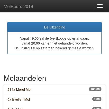
MolBeurs 2019
Toggl
navig
De uitzending
Vanaf 19:00 zal de (ver)koopstop er af gaan.
Vanaf 20:00 kan er niet gehandeld worden.
De uitslag zal op zaterdag bekend gemaakt worden.
Molaandelen
214x Merel Mol
100.00
0x Evelien Mol
0.00