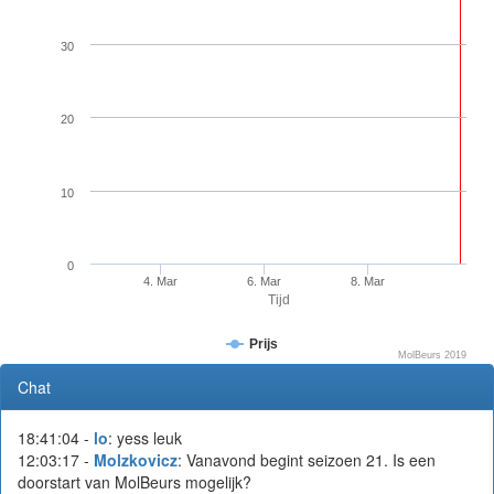
30
20
10
0
4. Mar
6. Mar
8. Mar
Tijd
Prijs
MolBeurs 2019
Chat
18:41:04 -
lo
: yess leuk
12:03:17 -
Molzkovicz
: Vanavond begint seizoen 21. Is een
doorstart van MolBeurs mogelijk?