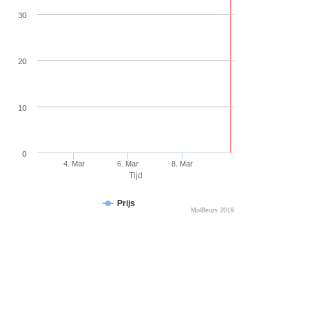
30
20
10
0
4. Mar
6. Mar
8. Mar
Tijd
Prijs
MolBeurs 2019