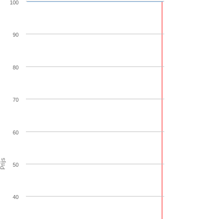
100
90
80
70
60
Prijs
50
40