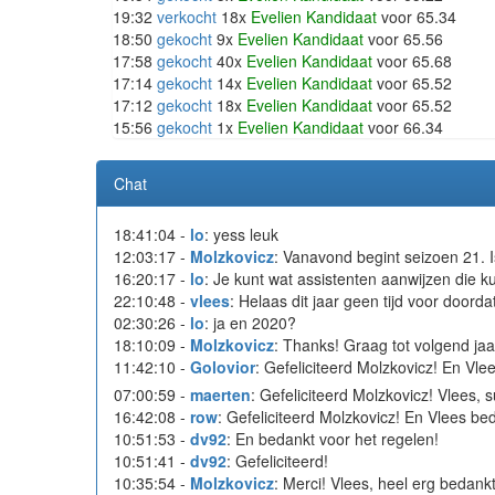
19:32
verkocht
18x
Evelien Kandidaat
voor 65.34
18:50
gekocht
9x
Evelien Kandidaat
voor 65.56
17:58
gekocht
40x
Evelien Kandidaat
voor 65.68
17:14
gekocht
14x
Evelien Kandidaat
voor 65.52
17:12
gekocht
18x
Evelien Kandidaat
voor 65.52
15:56
gekocht
1x
Evelien Kandidaat
voor 66.34
Chat
18:41:04 -
lo
: yess leuk
12:03:17 -
Molzkovicz
: Vanavond begint seizoen 21. 
16:20:17 -
lo
: Je kunt wat assistenten aanwijzen die ku
22:10:48 -
vlees
: Helaas dit jaar geen tijd voor doorda
02:30:26 -
lo
: ja en 2020?
18:10:09 -
Molzkovicz
: Thanks! Graag tot volgend jaa
11:42:10 -
Golovior
: Gefeliciteerd Molzkovicz! En Vl
07:00:59 -
maerten
: Gefeliciteerd Molzkovicz! Vlees,
16:42:08 -
row
: Gefeliciteerd Molzkovicz! En Vlees bed
10:51:53 -
dv92
: En bedankt voor het regelen!
10:51:41 -
dv92
: Gefeliciteerd!
10:35:54 -
Molzkovicz
: Merci! Vlees, heel erg bedank