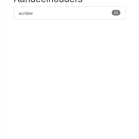
auriske
11